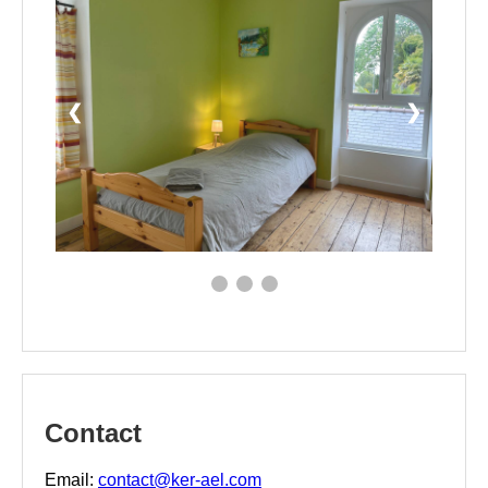
❮
❯
Contact
Email:
contact@ker-ael.com