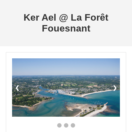
Ker Ael @ La Forêt
Fouesnant
❮
❯